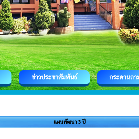
ข่าวประชาสัมพันธ์
กระดานถา
แผนพัฒนา 3 ปี